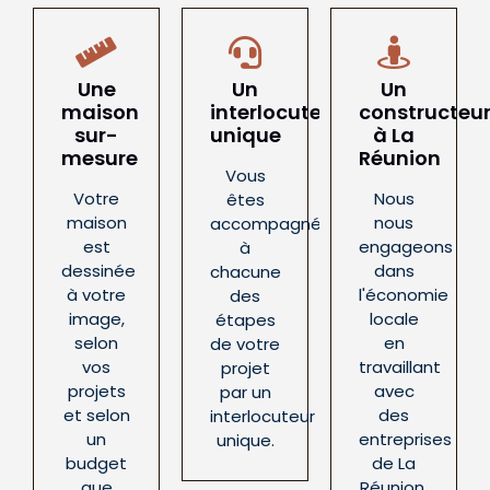
Une
Un
Un
maison
interlocuteur
constructeu
sur-
unique
à La
mesure
Réunion
Vous
Votre
Nous
êtes
maison
nous
accompagnés
est
engageons
à
dessinée
dans
chacune
à votre
l'économie
des
image,
locale
étapes
selon
en
de votre
vos
travaillant
projet
projets
avec
par un
et selon
des
interlocuteur
un
entreprises
unique.
budget
de La
que
Réunion.