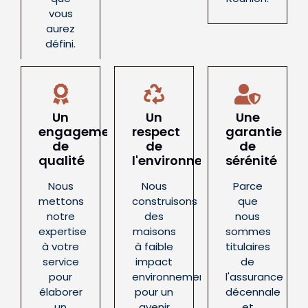
vous
aurez
défini.
Un
Un
Une
engagement
respect
garantie
de
de
de
qualité
l'environnement
sérénité
Nous
Nous
Parce
mettons
construisons
que
notre
des
nous
expertise
maisons
sommes
à votre
à faible
titulaires
service
impact
de
pour
environnemental
l'assurance
élaborer
pour un
décennale
un
avenir
et