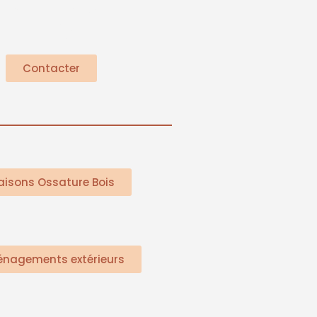
r d'être à votre
service
Contacter
aisons Ossature Bois
nagements extérieurs