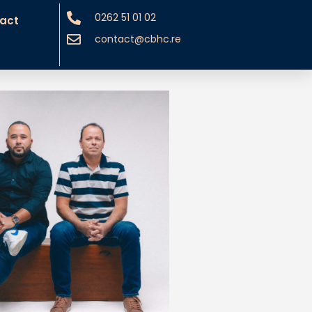
0262 51 01 02
act
contact@cbhc.re