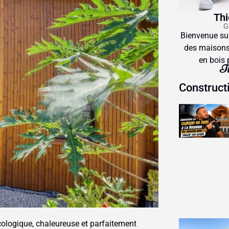
Thi
Bienvenue su
des maisons
en bois 
Th
Construct
cologique, chaleureuse et parfaitement