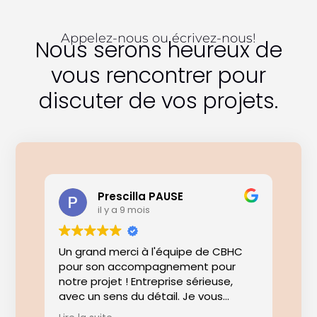
Appelez-nous ou écrivez-nous!
Nous serons heureux de
vous rencontrer pour
discuter de vos projets.
Prescilla PAUSE
il y a 9 mois
Un grand merci à l'équipe de CBHC
L'e
pour son accompagnement pour
pro
notre projet ! Entreprise sérieuse,
off
avec un sens du détail. Je vous
je 
félicite de votre professionnalisme.👏
sou